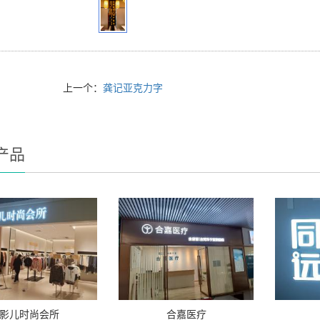
上一个：
龚记亚克力字
产品
影儿时尚会所
合嘉医疗