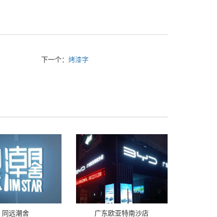
下一个：
烤漆字
同远潮舍
广东欧亚特南沙店